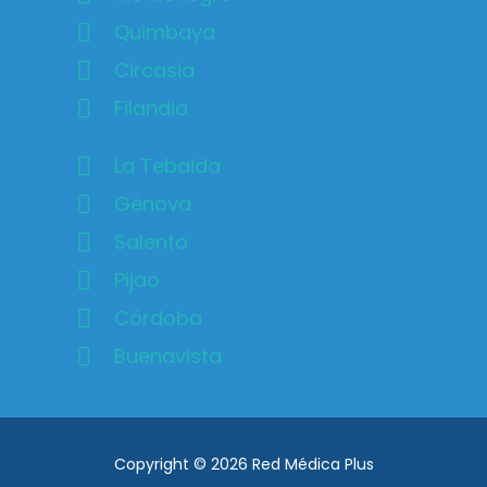
Quimbaya
Circasia
Filandia
La Tebaida
Génova
Salento
Pijao
Córdoba
Buenavista
Copyright © 2026 Red Médica Plus